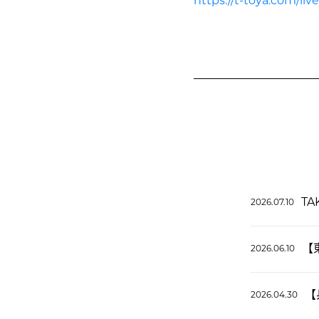
https://t-toya.com/liv
TA
2026.07.10
【
2026.06.10
【
2026.04.30