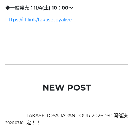
◆一般発売：
11/4(土) 10：00～
https://lit.link/takasetoyalive
NEW POST
TAKASE TOYA JAPAN TOUR 2026 “♾️” 開催決
定！！
2026.07.10