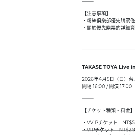
⸻
【注意事項】
・粉絲俱樂部優先購票僅
・關於優先購票的詳細資
TAKASE TOYA Live in
2026年4月5日（日）台北 /
開場 16:00 / 開演 17:00
⸻
【チケット種類・料金】
・VVIPチケット NT$5,
・VIPチケット NT$2,9