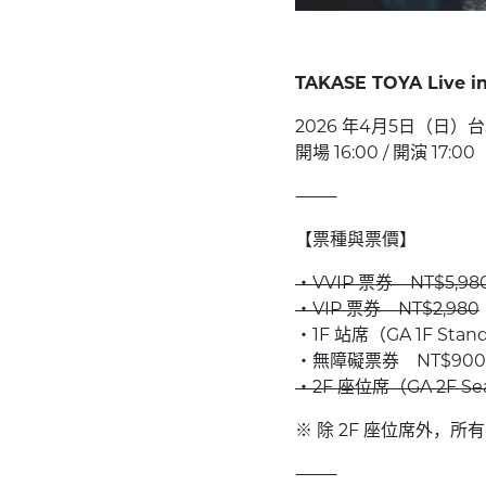
TAKASE TOYA Live in
2026 年4月5日（日）台北 /
開場 16:00 / 開演 17
⸻
【票種與票價】
・VVIP 票券 NT$5,98
・VIP 票券 NT$2,980
・1F 站席（GA 1F Stand
・無障礙票券 NT$900
・2F 座位席（GA 2F Sea
※ 除 2F 座位席外，
⸻