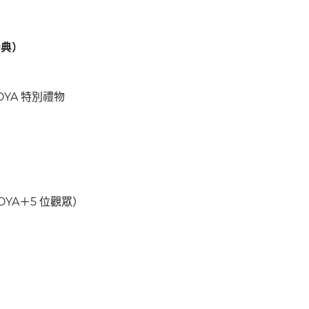
特典）
TOYA 特別禮物
）
OYA＋5 位觀眾）