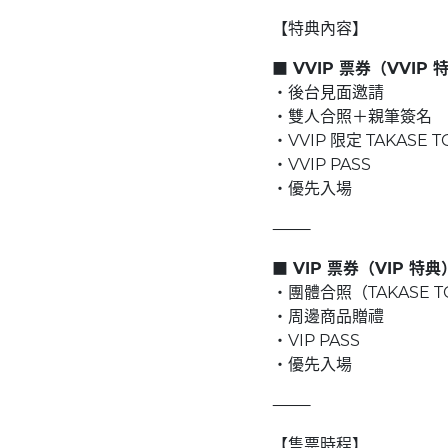
【特典內容】
■ VVIP 票券（VVIP 
・後台見面邀請
・雙人合照＋親筆簽名
・VVIP 限定 TAKASE 
・VVIP PASS
・優先入場
⸻
■ VIP 票券（VIP 特典
・團體合照（TAKASE T
・周邊商品贈禮
・VIP PASS
・優先入場
⸻
【售票時程】