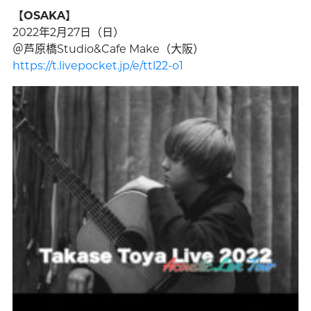
【OSAKA】
2022年2月27日（日）
＠芦原橋Studio&Cafe Make（大阪）
https://t.livepocket.jp/e/ttl22-o1